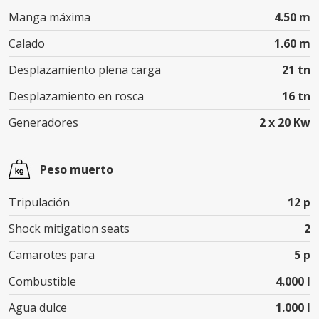
Manga máxima
4.50 m
Calado
1.60 m
Desplazamiento plena carga
21 tn
Desplazamiento en rosca
16 tn
Generadores
2 x 20 Kw
Peso muerto
Tripulación
12 p
Shock mitigation seats
2
Camarotes para
5 p
Combustible
4.000 l
Agua dulce
1.000 l