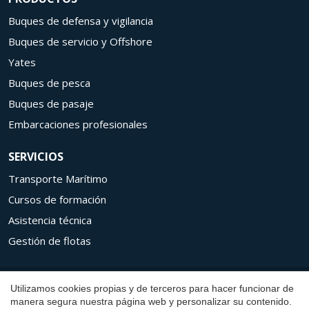
Buques de defensa y vigilancia
Buques de servicio y Offshore
Yates
Buques de pesca
Buques de pasaje
Embarcaciones profesionales
SERVICIOS
Transporte Marítimo
Cursos de formación
Guardar configuración
Aceptar todas
Asistencia técnica
Gestión de flotas
Copyright © 2026 Aresa Shipyard
Utilizamos cookies propias y de terceros para hacer funcionar de
manera segura nuestra página web y personalizar su contenido.