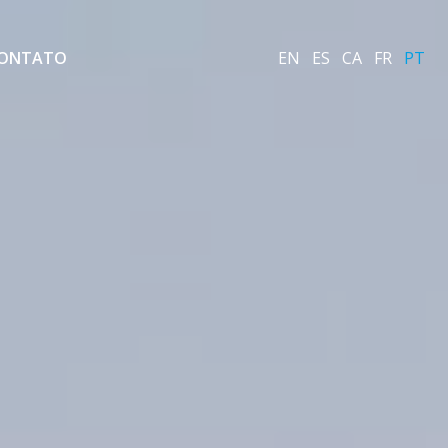
ONTATO
EN
ES
CA
FR
PT