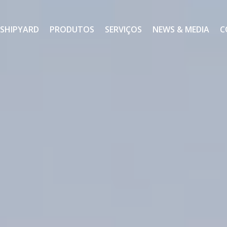
SHIPYARD
PRODUTOS
SERVIÇOS
NEWS & MEDIA
C