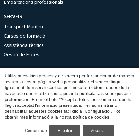
Embarcacions professionals
SERVEIS
Transport Marítim
Cursos de formació
Assistència tècnica
Guardar configuració
Acceptar totes
Gestió de Flotes
Copyright © 2026 Aresa Shipyard
Utilitzem cookies pròpies y de tercers per fer funcionar de manera
segura la nostra pàgina web i personalitzar el seu contingut.
Avís Legal
Igualment, fem servir cookies per mesurar i obtenir dades de la
navegació que realitza i per ajustar la publicitat als seus gustos i
Política de Privacitat
preferències. Premi el botó "Acceptar totes" per confirmar que ha
Política de Cookies
llegit i acceptat l'informació presentada. Per administrar o
deshabilitar aquestes cookies faci clic a "Configuració". Pot
Canal de denúncies
obtenir més informació a la nostra
política de cookies
.
Polítiques i certificats
Configuració
Rebutjar
Acceptar
by
iEstrategic