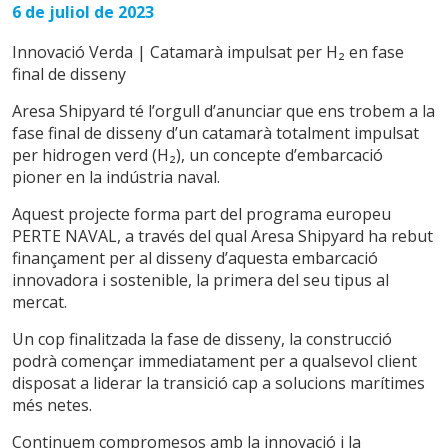
CA
6 de juliol de 2023
EN
ES
FR
PT
Innovació Verda | Catamarà impulsat per H₂ en fase
final de disseny
Aresa Shipyard té l’orgull d’anunciar que ens trobem a la
fase final de disseny d’un catamarà totalment impulsat
per hidrogen verd (H₂), un concepte d’embarcació
pioner en la indústria naval.
Aquest projecte forma part del programa europeu
PERTE NAVAL, a través del qual Aresa Shipyard ha rebut
finançament per al disseny d’aquesta embarcació
innovadora i sostenible, la primera del seu tipus al
mercat.
Modificar cookies
Un cop finalitzada la fase de disseny, la construcció
podrà començar immediatament per a qualsevol client
disposat a liderar la transició cap a solucions marítimes
Tècniques i funcionals
Sempre activades
més netes.
Aquest lloc web utilitza cookies pròpies per recopilar
informació amb la finalitat de millorar els nostres serveis.
Continuem compromesos amb la innovació i la
Si continua navegant, suposa l'acceptació de la instal·lació