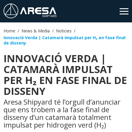
Home
News & Media
Noticies
HOME
Innovació Verda | Catamarà impulsat per H₂ en fase final
de disseny
SHIPYARD
INNOVACIÓ VERDA |
PRODUCTES
CATAMARÀ IMPULSAT
PER H₂ EN FASE FINAL DE
SERVEIS
DISSENY
NEWS & MEDIA
Aresa Shipyard té l’orgull d’anunciar
CONTACTE
que ens trobem a la fase final de
disseny d’un catamarà totalment
impulsat per hidrogen verd (H₂)