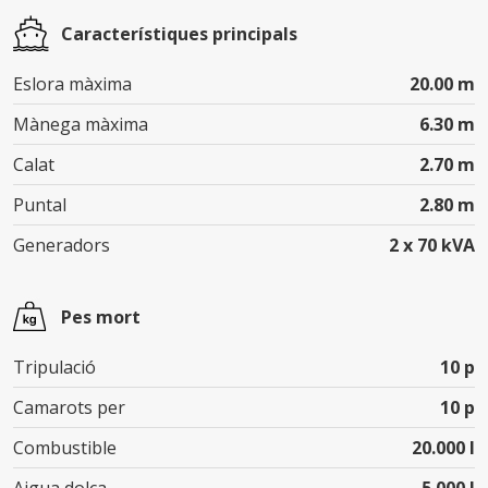
Característiques principals
Eslora màxima
20.00 m
Mànega màxima
6.30 m
Calat
2.70 m
Puntal
2.80 m
Generadors
2 x 70 kVA
Pes mort
Tripulació
10 p
Camarots per
10 p
Combustible
20.000 l