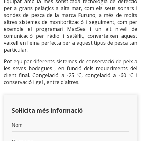
Equipat amb la més sofisticada tecnologia de detecció
per a grans pelàgics a alta mar, com els seus sonars i
Tècniques i funcionals
Sempre activades
sondes de pesca de la marca Furuno, a més de molts
altres sistemes de monitorització i seguiment, com per
Aquest lloc web utilitza cookies pròpies per recopilar
informació amb la finalitat de millorar els nostres serveis.
exemple el programari MaxSea i un alt nivell de
Si continua navegant, suposa l'acceptació de la instal·lació
comunicació per ràdio i satèl·lit, converteixen aquest
de les mateixes. L'usuari té la possibilitat de configurar el
navegador podent, si així ho desitja, impedir que siguin
vaixell en l'eina perfecta per a aquest tipus de pesca tan
instal·lades al disc dur, encara que haurà de tenir en
particular.
compte que aquesta acció podrà ocasionar dificultats de
navegació de la pàgina web.
Pot equipar diferents sistemes de conservació de peix a
les seves bodegues , en funció dels requeriments del
Analítiques i personalització
client final. Congelació a -25 ºC, congelació a -60 ºC i
conservació i gel , entre d'altres.
Permeten fer el seguiment i l'anàlisi del comportament
dels usuaris d'aquest lloc web. La informació recollida
mitjançant aquest tipus de cookies s'utilitza en el
mesurament de l'activitat del web per a l'elaboració de
perfils de navegació dels usuaris per introduir millores en
funció de l'anàlisi de les dades d'ús que fan els usuaris del
Sol·licita més informació
servei. Permeten desar la informació de preferència de
l'usuari per millorar la qualitat dels nostres serveis i oferir
una millor experiència a través de productes recomanats.
Marketing i publicitat