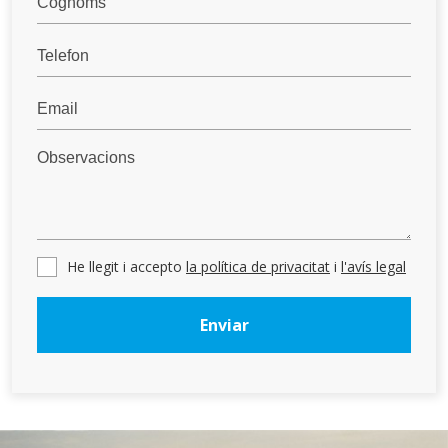
Aquestes cookies són utilitzades per emmagatzemar
informació sobre les preferències i les eleccions personals
de l'usuari a través de l'observació continuada dels seus
hàbits de navegació. Gràcies a elles, podem conèixer els
hàbits de navegació al lloc web i mostrar publicitat
relacionada amb el perfil de navegació de l'usuari.
He llegit i accepto
la política de privacitat
i
l'avís legal
Enviar