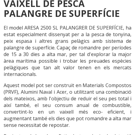
VAIXELL DE PESCA
CA
EN
ES
FR
PT
PALANGRE DE SUPERFÍCIE
El model ARESA 2500 SL PALANGRER DE SUPERFÍCIE, ha
estat especialment dissenyat per a la pesca de tonyina,
peix espasa i altres grans pelàgics amb sistema de
palangre de superfície. Capaç de romandre per períodes
de 15 a 30 dies a alta mar, per tal d'explorar la major
àrea marítima possible i trobar les preuades espècies
pelàgiques que tan alt valor tenen en els mercats
internacionals.
Aquest model pot ser construït en Materials Compostos
(PRVF), Alumini Naval i Acer, o utilitzant una combinació
dels mateixos, amb l'objectiu de reduir el seu pes total i
així també, el seu consum anual de combustible,
convertint-lo en un vaixell més eco- eficient, i
augmentant també els dies que pot romandre a alta mar
sense necessitat de repostar.
Modificar cookies