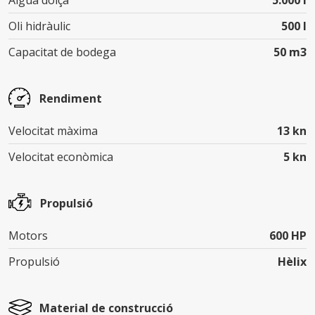
Aigua dolça
5.000 l
Oli hidràulic
500 l
Capacitat de bodega
50 m3
Rendiment
Velocitat màxima
13 kn
Velocitat econòmica
5 kn
Propulsió
Motors
600 HP
Propulsió
Hèlix
Material de construcció