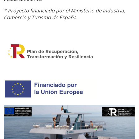
navegación. Gracias a ellas, podemos conocer los hábitos
de navegación en el sitio web y mostrar publicidad
* Proyecto financiado por el Ministerio de Industria,
relacionada con el perfil de navegación del usuario.
Comercio y Turismo de España.