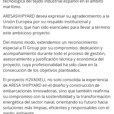
tecnológica del tejido industrial español en el ámbito
Si continua navegando, supone la aceptación de la
marítimo.
instalación de las mismas. El usuario tiene la posibilidad
de configurar su navegador pudiendo, si así lo desea,
ARESASHIPYARD desea expresar su agradecimiento a la
impedir que sean instaladas en su disco duro, aunque
deberá tener en cuenta que dicha acción podrá ocasionar
Unión Europea por su respaldo institucional y
dificultades de navegación de la página web.
financiero, que han sido esenciales para llevar a término
este ambicioso proyecto.
Analíticas y personalización
Del mismo modo, extendemos un reconocimiento
Permiten realizar el seguimiento y análisis del
especial a FI Group por su compromiso, dedicación y
comportamiento de los usuarios de este sitio web. La
acompañamiento durante todo el proceso de gestión,
información recogida mediante este tipo de cookies se
utiliza en la medición de la actividad de la web para la
asesoramiento y justificación técnica y económica del
elaboración de perfiles de navegación de los usuarios con
proyecto, cuya profesionalidad ha sido clave en la
el fin de introducir mejoras en función del análisis de los
consecución de los objetivos planteados.
datos de uso que hacen los usuarios del servicio. Permiten
guardar la información de preferencia del usuario para
mejorar la calidad de nuestros servicios y para ofrecer una
El proyecto H2VAIXELL no solo consolida la experiencia
mejor experiencia a través de productos recomendados.
de ARESA SHIPYARD en el diseño y construcción de
embarcaciones innovadoras, sino que también reafirma
Marketing y publicidad
su compromiso con la sostenibilidad y la transformación
energética del sector naval, orientando su futuro hacia
Estas cookies son utilizadas para almacenar información
soluciones más limpias, eficientes y responsables con el
sobre las preferencias y elecciones personales del usuario
a través de la observación continuada de sus hábitos de
medio ambiente.