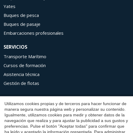
Yates
Buques de pesca
Buques de pasaje
Embarcaciones profesionales
SERVICIOS
Transporte Marítimo
Cursos de formación
Asistencia técnica
Guardar configuración
Aceptar todas
Gestión de flotas
Copyright © 2026 Aresa Shipyard
Utilizamos cookies propias y de terceros para hacer funcionar de
manera segura nuestra página web y personalizar su contenido.
Aviso Legal
Igualmente, utilizamos cookies para medir y obtener datos de la
navegación que realiza y para ajustar la publicidad a sus gustos y
Política de privacidad
preferencias. Pulse el botón "Aceptar todas" para confirmar que
Política de Cookies
ha leído y aceptado la información presentada. Para administrar