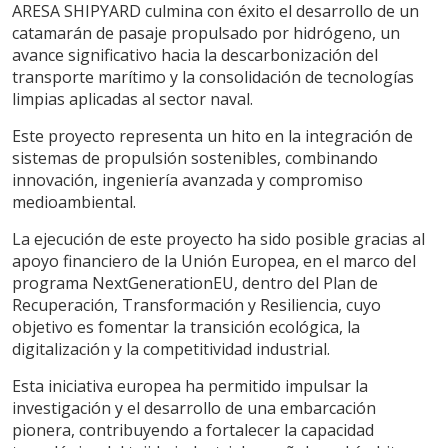
ARESA SHIPYARD culmina con éxito el desarrollo de un
ES
EN
CA
FR
PT
catamarán de pasaje propulsado por hidrógeno, un
avance significativo hacia la descarbonización del
transporte marítimo y la consolidación de tecnologías
limpias aplicadas al sector naval.
Este proyecto representa un hito en la integración de
sistemas de propulsión sostenibles, combinando
innovación, ingeniería avanzada y compromiso
medioambiental.
La ejecución de este proyecto ha sido posible gracias al
apoyo financiero de la Unión Europea, en el marco del
programa NextGenerationEU, dentro del Plan de
Recuperación, Transformación y Resiliencia, cuyo
objetivo es fomentar la transición ecológica, la
Modificar cookies
digitalización y la competitividad industrial.
Esta iniciativa europea ha permitido impulsar la
Técnicas y funcionales
Siempre activas
investigación y el desarrollo de una embarcación
pionera, contribuyendo a fortalecer la capacidad
Este sitio web utiliza Cookies propias para recopilar
información con la finalidad de mejorar nuestros servicios.