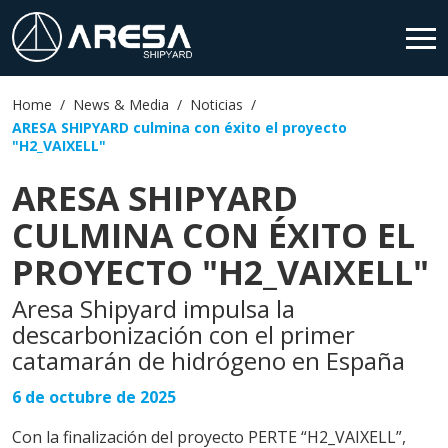
Home
News & Media
Noticias
HOME
ARESA SHIPYARD culmina con éxito el proyecto
"H2_VAIXELL"
SHIPYARD
ARESA SHIPYARD
PRODUCTOS
CULMINA CON ÉXITO EL
PROYECTO "H2_VAIXELL"
SERVICIOS
Aresa Shipyard impulsa la
NEWS & MEDIA
descarbonización con el primer
catamarán de hidrógeno en España
CONTACTO
6 de octubre de 2025
Con la finalización del proyecto PERTE “H2_VAIXELL”,